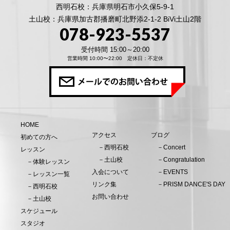
西明石校：兵庫県明石市小久保5-9-1
土山校：兵庫県加古郡播磨町北野添2-1-2 BiVi土山2階
078-923-5537
受付時間 15:00～20:00
営業時間 10:00〜22:00 定休日：不定休
HOME
アクセス
ブログ
初めての方へ
－西明石校
－Concert
レッスン
－土山校
－Congratulation
－体験レッスン
入会について
－EVENTS
－レッスン一覧
リンク集
－PRISM DANCE'S DAY
－西明石校
お問い合わせ
－土山校
スケジュール
スタジオ