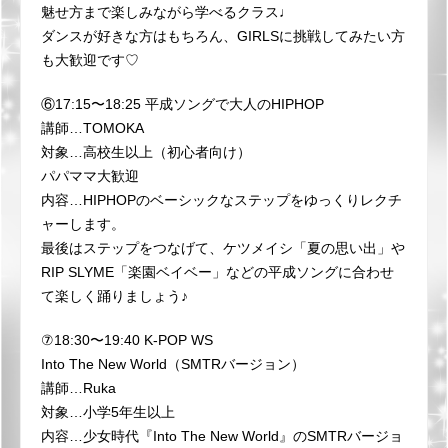
魅せ方まで楽しみながら学べるクラス♩
ダンスが好きな方はもちろん、GIRLSに挑戦してみたい方
も大歓迎です♡
⑥17:15〜18:25 平成ソングで大人のHIPHOP
講師…TOMOKA
対象…高校生以上（初心者向け）
パパママ大歓迎
内容…HIPHOPのベーシックなステップをゆっくりレクチ
ャーします。
最後はステップをつなげて、ケツメイシ「夏の思い出」や
RIP SLYME「楽園ベイベー」などの平成ソングに合わせ
て楽しく踊りましょう♪
⑦18:30〜19:40 K-POP WS
Into The New World（SMTRバージョン）
講師…Ruka
対象…小学5年生以上
内容…少女時代『Into The New World』のSMTRバージョ