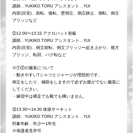
講師…YUKIKO.TORU アシスタント…YUI
内容(目安)…前転、後転、壁倒立、倒立静止、側転、倒立
ブリッジなど
②12:00〜13:15 アクロバット初級
講師…YUKIKO.TORU アシスタント…YUI
内容(目安)…倒立前転、倒立ブリッジ〜起き上がり、後方
ブリッジ、転回、バク転など
※①②の服装について
・動きやすいTシャツとジャージが理想的です。
倒立をしたり、補助をしますので必ずお腹がでない服装に
してください。
・練習中は裸足でも靴でも構いません。
③13:30〜14:30 体操サーキット
講師…YUKIKO.TORU アシスタント…YUI
対象年齢…年少〜1年生
※保護者見学可