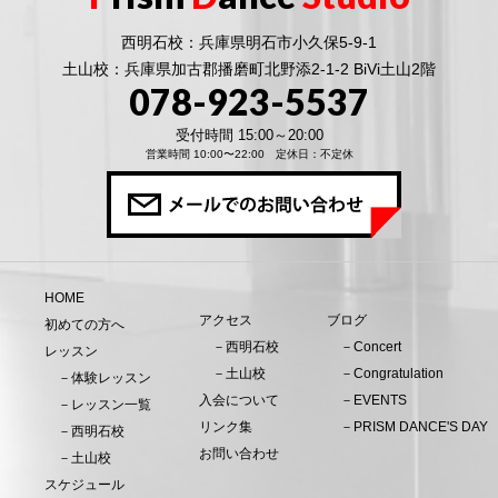
西明石校：兵庫県明石市小久保5-9-1
土山校：兵庫県加古郡播磨町北野添2-1-2 BiVi土山2階
078-923-5537
受付時間 15:00～20:00
営業時間 10:00〜22:00 定休日：不定休
HOME
アクセス
ブログ
初めての方へ
－西明石校
－Concert
レッスン
－土山校
－Congratulation
－体験レッスン
入会について
－EVENTS
－レッスン一覧
リンク集
－PRISM DANCE'S DAY
－西明石校
お問い合わせ
－土山校
スケジュール