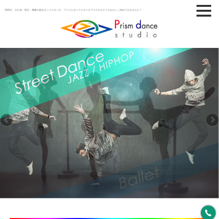
西明石・大久保・明石・播磨の総合ダンススタジオ。プリズムダンススタジオでココロもオドルおけいこ始めてみませんか？