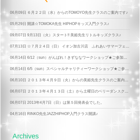
06月09日
６月２２日（水）からのTOMOYO先生クラスのご案内です♪
05月29日
開講☆TOMOKA先生 HIPHOPキッズ入門クラス♪
09月07日
9月13日（火）スタート!! 美姫先生リトルキッズクラス♪
07月13日
☆７月２４日（日） イオン加古川店 ふれあいサマーフェスティバル☆
06月14日
6/12（sun）がんばれ！きずななワークショップ★ご参加頂いた皆さまありがとうございました！
06月14日
6/5（sun）スペシャルチャリティーワークショップ★ご参加頂いた皆さまありがとうございました！
06月10日
２０１３年４月９日（火）からの美姫先生クラスのご案内です♪
06月07日
２０１３年４月１３日（土）から土曜日のベリーダンスクラスが変わりました♪
06月07日
2013年4月7日（日）は第５回発表会でした。
04月16日
RINKO先生JAZZHIPHOP入門クラス開講♪
Archives