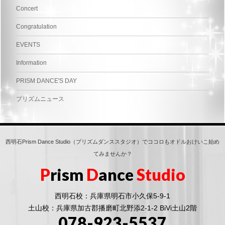
Concert
Congratulation
EVENTS
Information
PRISM DANCE'S DAY
プリズムニュース
西明石Prism Dance Studio（プリズムダンススタジオ）でココロもオドルおけいこ始め
てみませんか？
P
rism
D
ance
Studio
西明石校：兵庫県明石市小久保5-9-1
土山校：兵庫県加古郡播磨町北野添2-1-2 BiVi土山2階
078-923-5537