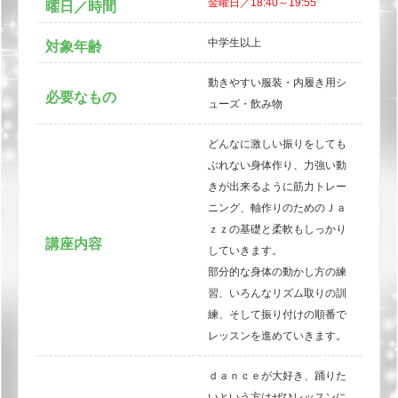
金曜日／18:40～19:55
曜日／時間
中学生以上
対象年齢
動きやすい服装・内履き用シ
必要なもの
ューズ・飲み物
どんなに激しい振りをしても
ぶれない身体作り、力強い動
きが出来るように筋力トレー
ニング、軸作りのためのＪａ
ｚｚの基礎と柔軟もしっかり
講座内容
していきます。
部分的な身体の動かし方の練
習、いろんなリズム取りの訓
練、そして振り付けの順番で
レッスンを進めていきます。
ｄａｎｃｅが大好き、踊りた
いという方はぜひレッスンに