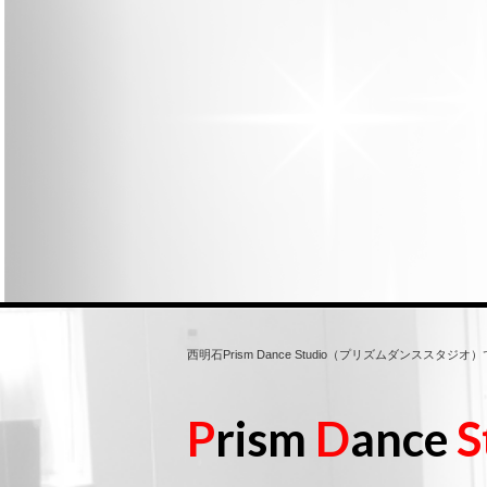
西明石Prism Dance Studio（プリズムダンスス
P
rism
D
ance
S