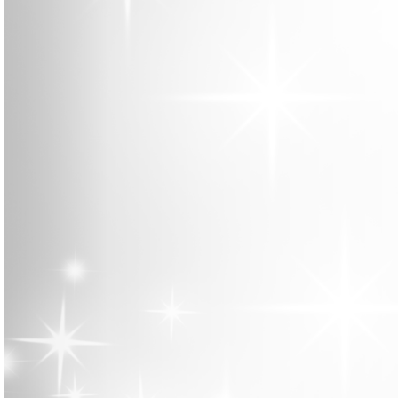
投
稿
ナ
ビ
ゲ
ー
シ
ョ